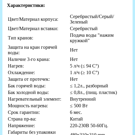
Характеристики:
Серебристый/Серый/
Цвет/Материал корпуса:
Зеленый
Цвет/Материал вставки:
Серебристый
Подача воды "нажим
Тип кранов:
кружкой"
Защита на кран горячей
Нет
воды:
Наличие 3-го крана:
Нет
Нагрев:
5 л/ч (≤ 94 C°)
Охлаждение:
1 л/ч (≥ 10 C°)
Защита от протечек:
Нет
Бак горячей воды:
≤ 1,2л., разборный
Бак холодной воды:
≤ 0,8л., (пищ. пластик)
Нагревательный элемент:
Внутренний
Мощность нагрева:
≤ 500 Вт
Срок гарантии:
6 мес.
Страна пр-ва:
Китай
Напряжение:
220-230В 50-60Гц.
Габариты без упаковки
480x310x310 mm.