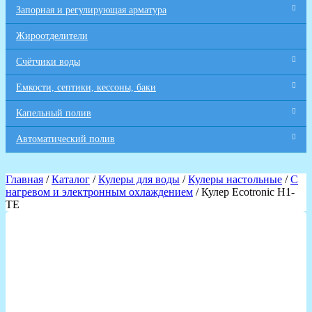
Запорная и регулирующая арматура
Жироотделители
Счётчики воды
Емкости, септики, кессоны, баки
Капельный полив
Автоматический полив
Главная
/
Каталог
/
Кулеры для воды
/
Кулеры настольные
/
С
нагревом и электронным охлаждением
/ Кулер Ecotronic H1-
TE