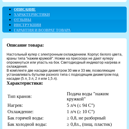
ОПИСАНИЕ
ХАРАКТЕРИСТИКИ
ОТЗЫВЫ
ИНСТРУКЦИИ
ГАРАНТИЯ И ВОЗВРАТ ТОВАРА
Описание товара:
Настольный кулер с электронным охлаждением. Корпус белого цвета,
краны типа "нажим кружкой". Ножки на присосках не дают кулеру
опрокинуться или упасть на бок. Светодиодный индикатор нагрева и
охлаждения.
В комплекте две насадки диаметром 30 мм и 33 мм, позволяющие
устанавливать бутылки разного типа с подходящим диаметром под
насадки (5 л, 3 л, 2 л или 1,5 л).
Характеристики:
Подача воды "нажим
Тип кранов:
кружкой"
Нагрев:
5 л/ч (≤ 94 C°)
Охлаждение:
1 л/ч (≥ 10 C°)
Бак горячей воды:
≥ 0,8, не разборный
Бак холодной воды:
≥ 0,8л., (пищ. пластик)