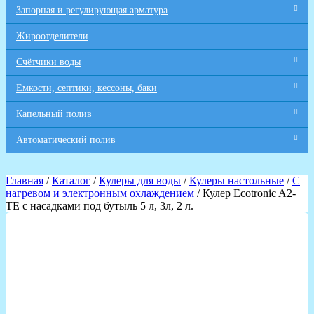
Запорная и регулирующая арматура
Жироотделители
Счётчики воды
Емкости, септики, кессоны, баки
Капельный полив
Автоматический полив
Главная
/
Каталог
/
Кулеры для воды
/
Кулеры настольные
/
С
нагревом и электронным охлаждением
/ Кулер Ecotronic A2-
TE с насадками под бутыль 5 л, 3л, 2 л.