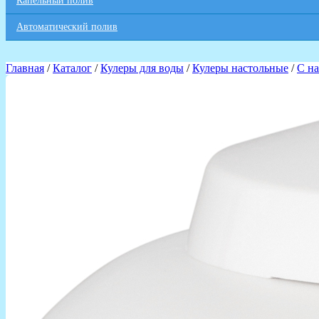
Капельный полив
Автоматический полив
Главная
/
Каталог
/
Кулеры для воды
/
Кулеры настольные
/
С н