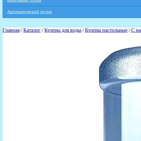
Капельный полив
Автоматический полив
Главная
/
Каталог
/
Кулеры для воды
/
Кулеры настольные
/
С на