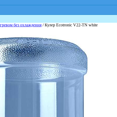
гревом без охлаждения
/ Кулер Ecotronic V22-TN white