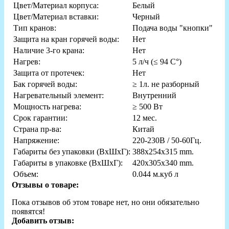
Цвет/Материал корпуса:
Белый
Цвет/Материал вставки:
Черный
Тип кранов:
Подача воды "кнопки"
Защита на кран горячей воды:
Нет
Наличие 3-го крана:
Нет
Нагрев:
5 л/ч (≤ 94 C°)
Защита от протечек:
Нет
Бак горячей воды:
≥ 1л. не разборный
Нагревательный элемент:
Внутренний
Мощность нагрева:
≥ 500 Вт
Срок гарантии:
12 мес.
Страна пр-ва:
Китай
Напряжение:
220-230В / 50-60Гц.
Габариты без упаковки (ВxШxГ):
388x254x315 mm.
Габариты в упаковке (ВxШxГ):
420x305x340 mm.
Объем:
0.044 м.куб л
Отзывы о товаре:
Пока отзывов об этом товаре нет, но они обязательно
появятся!
Добавить отзыв: