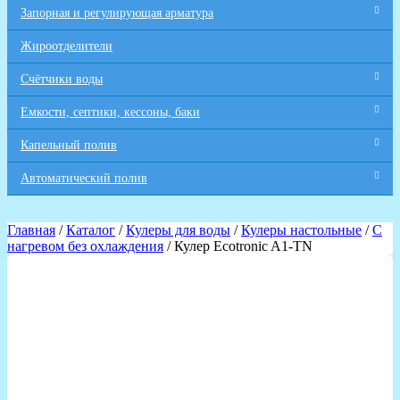
Запорная и регулирующая арматура
Жироотделители
Счётчики воды
Емкости, септики, кессоны, баки
Капельный полив
Автоматический полив
Главная
/
Каталог
/
Кулеры для воды
/
Кулеры настольные
/
С
нагревом без охлаждения
/ Кулер Ecotronic A1-TN