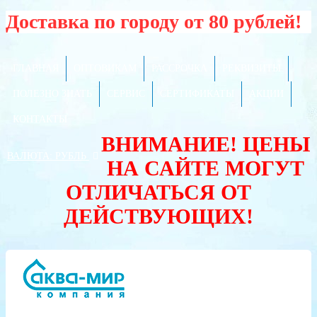
Доставка по городу от 80 рублей!
ГЛАВНАЯ
ОПТОВИКАМ
РАССРОЧКА
РЕКВИЗИТЫ
ПОЛЕЗНО ЗНАТЬ
СЕРВИС
СЕРТИФИКАТЫ
АКЦИИ
КОНТАКТЫ
ВНИМАНИЕ! ЦЕНЫ
ВАЛЮТА:
РУБЛЬ
НА САЙТЕ МОГУТ
ОТЛИЧАТЬСЯ ОТ
ДЕЙСТВУЮЩИХ!