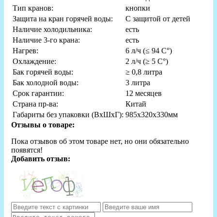
Тип кранов:
кнопки
Защита на кран горячей воды:
С защитой от детей
Наличие холодильника:
есть
Наличие 3-го крана:
есть
Нагрев:
6 л/ч (≤ 94 C°)
Охлаждение:
2 л/ч (≥ 5 C°)
Бак горячей воды:
≥ 0,8 литра
Бак холодной воды:
3 литра
Срок гарантии:
12 месяцев
Страна пр-ва:
Китай
Габариты без упаковки (ВxШxГ):
985х320х330мм
Отзывы о товаре:
Пока отзывов об этом товаре нет, но они обязательно
появятся!
Добавить отзыв: