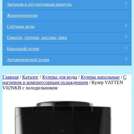
Запорная и регулирующая арматура
Жироотделители
Счётчики воды
Емкости, септики, кессоны, баки
Капельный полив
Автоматический полив
Главная
/
Каталог
/
Кулеры для воды
/
Кулеры напольные
/
С
нагревом и компрессорным охлаждением
/ Кулер VATTEN
V02NKB с холодильником