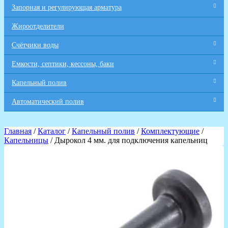
Запорная и регулирующая арматура
Жироотделители
Счётчики воды
Емкости, септики, кессоны, баки
Капельный полив
Автоматический полив
Главная
/
Каталог
/
Капельный полив
/
Комплектующие
/
Капельницы
/ Дырокол 4 мм. для подключения капельниц