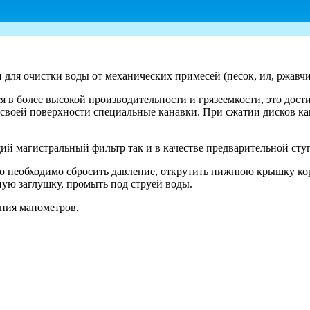
ля очистки воды от механических примесей (песок, ил, ржавчин
в более высокой производительности и грязеемкости, это достиг
своей поверхности специальные канавки. При сжатии дисков ка
й магистральный фильтр так и в качестве предварительной сту
го необходимо сбросить давление, открутить нижнюю крышку ко
ую заглушку, промыть под струей воды.
ения манометров.