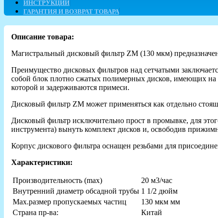
ИНСТРУКЦИИ
ГАРАНТИЯ И ВОЗВРАТ ТОВАРА
Описание товара:
Магистральный дисковый фильтр ZM (130 мкм) предназначен д
Преимущество дисковых фильтров над сетчатыми заключается 
собой блок плотно сжатых полимерных дисков, имеющих на 
которой и задерживаются примеси.
Дисковый фильтр ZM может применяться как отдельно стоящи
Дисковый фильтр исключительно прост в промывке, для это
инструмента) вынуть комплект дисков и, освободив прижимн
Корпус дискового фильтра оснащен резьбами для присоедин
Характеристики:
Производительность (max)
20 м3/час
Внутренний диаметр обсадной трубы
1 1/2 дюйм
Max.размер пропускаемых частиц
130 мкм мм
Страна пр-ва:
Китай