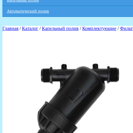
Капельный полив
Автоматический полив
Главная
/
Каталог
/
Капельный полив
/
Комплектующие
/
Филь