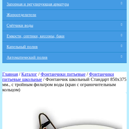
Запорная и регулирующая арматура
Жироотделители
Счётчики воды
Емкости, септики, кессоны, баки
Капельный полив
Автоматический полив
Главная
/
Каталог
/
Фонтанчики питьевые
/
Фонтанчики
питьевые школьные
/ Фонтанчик школьный Стандарт 850х375
мм., с тройным фильтром воды (кран с ограничительным
кольцом)