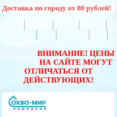
Доставка по городу от 80 рублей!
ГЛАВНАЯ
ОПТОВИКАМ
РАССРОЧКА
РЕКВИЗИТЫ
ПОЛЕЗНО ЗНАТЬ
СЕРВИС
СЕРТИФИКАТЫ
АКЦИИ
КОНТАКТЫ
ВНИМАНИЕ! ЦЕНЫ
ВАЛЮТА:
РУБЛЬ
НА САЙТЕ МОГУТ
ОТЛИЧАТЬСЯ ОТ
ДЕЙСТВУЮЩИХ!