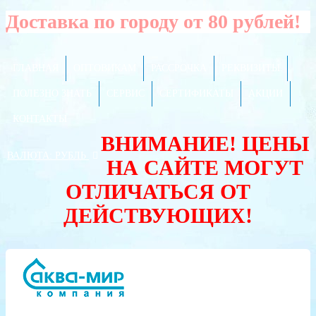
Доставка по городу от 80 рублей!
ГЛАВНАЯ
ОПТОВИКАМ
РАССРОЧКА
РЕКВИЗИТЫ
ПОЛЕЗНО ЗНАТЬ
СЕРВИС
СЕРТИФИКАТЫ
АКЦИИ
КОНТАКТЫ
ВНИМАНИЕ! ЦЕНЫ
ВАЛЮТА:
РУБЛЬ
НА САЙТЕ МОГУТ
ОТЛИЧАТЬСЯ ОТ
ДЕЙСТВУЮЩИХ!