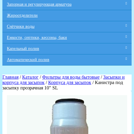
Запорная и регулирующая арматура
Жироотделители
Счётчики воды
Емкости, септики, кессоны, баки
Капельный полив
Автоматический полив
Главная
/
Каталог
/
Фильтры для воды бытовые
/
Засыпки и
корпуса для засыпок
/
Корпуса для засыпок
/ Канистра под
засыпку прозрачная 10" SL