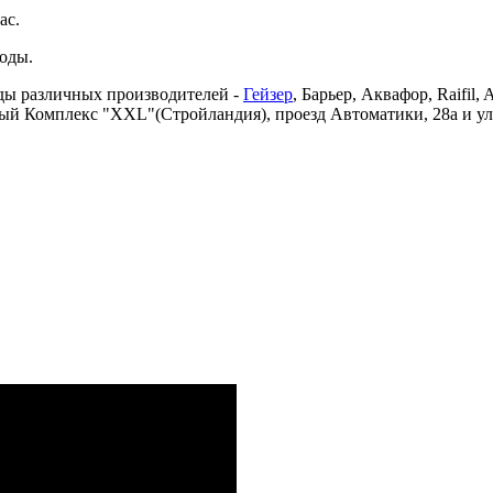
ас.
воды.
ды различных производителей -
Гейзер
, Барьер, Аквафор, Raifil, A
ый Комплекс "XXL"(Стройландия), проезд Автоматики, 28а и ул.