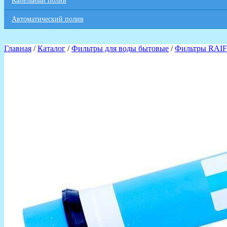
Капельный полив
Автоматический полив
Главная
/
Каталог
/
Фильтры для воды бытовые
/
Фильтры RAIF