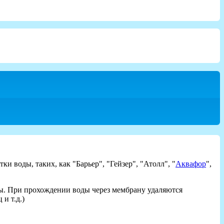
 воды, таких, как "Барьер", "Гейзер", "Атолл", "
Аквафор
",
ы. При прохождении воды через мембрану удаляются
и т.д.)