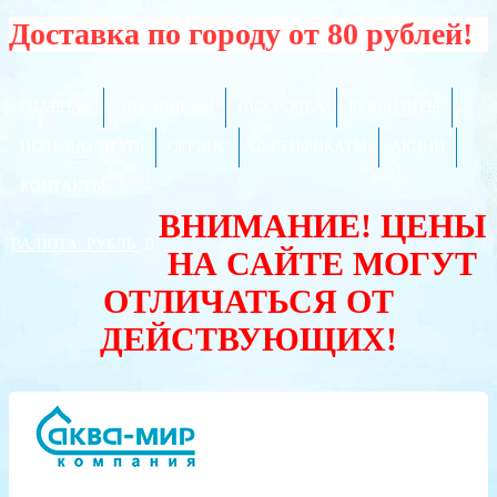
Доставка по городу от 80 рублей!
ГЛАВНАЯ
ОПТОВИКАМ
РАССРОЧКА
РЕКВИЗИТЫ
ПОЛЕЗНО ЗНАТЬ
СЕРВИС
СЕРТИФИКАТЫ
АКЦИИ
КОНТАКТЫ
ВНИМАНИЕ! ЦЕНЫ
ВАЛЮТА:
РУБЛЬ
НА САЙТЕ МОГУТ
ОТЛИЧАТЬСЯ ОТ
ДЕЙСТВУЮЩИХ!