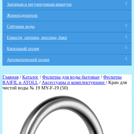
Запорная и регулирующая арматура
Жироотделители
Счётчики воды
Емкости, септики, кессоны, баки
Капельный полив
Автоматический полив
Главная
/
Каталог
/
Фильтры для воды бытовые
/
Фильтры
RAIFIL и ATOLL
/
Аксессуары и комплектующие
/ Кран для
чистой воды № 19 MY-F-19 (50)