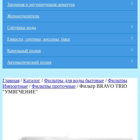
Запорная и регулирующая арматура
Жироотделители
Счётчики воды
Емкости, септики, кессоны, баки
Капельный полив
Автоматический полив
Главная
/
Каталог
/
Фильтры для воды бытовые
/
Фильтры
Импортные
/
Фильтры проточные
/ Фильтр BRAVO TRIO
"УМЯГЧЕНИЕ"