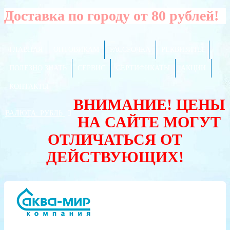
Доставка по городу от 80 рублей!
ГЛАВНАЯ
ОПТОВИКАМ
РАССРОЧКА
РЕКВИЗИТЫ
ПОЛЕЗНО ЗНАТЬ
СЕРВИС
СЕРТИФИКАТЫ
АКЦИИ
КОНТАКТЫ
ВНИМАНИЕ! ЦЕНЫ
ВАЛЮТА:
РУБЛЬ
НА САЙТЕ МОГУТ
ОТЛИЧАТЬСЯ ОТ
ДЕЙСТВУЮЩИХ!