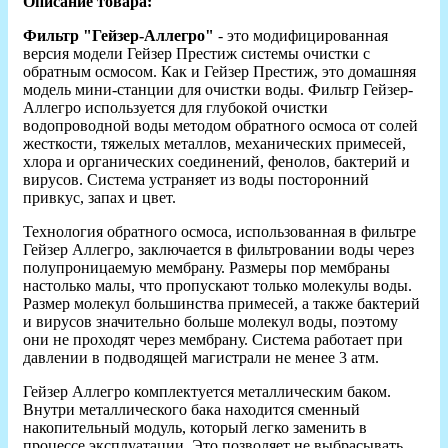
Описание товара:
Фильтр "Гейзер-Аллегро"
- это модифицированная
версия модели Гейзер Престиж системы очистки с
обратным осмосом. Как и Гейзер Престиж, это домашняя
модель мини-станции для очистки воды. Фильтр Гейзер-
Аллегро используется для глубокой очистки
водопроводной воды методом обратного осмоса от солей
жесткости, тяжелых металлов, механических примесей,
хлора и органических соединений, фенолов, бактерий и
вирусов. Система устраняет из воды посторонний
привкус, запах и цвет.
Технология обратного осмоса, использованная в фильтре
Гейзер Аллегро, заключается в фильтровании воды через
полупроницаемую мембрану. Размеры пор мембраны
настолько малы, что пропускают только молекулы воды.
Размер молекул большинства примесей, а также бактерий
и вирусов значительно больше молекул воды, поэтому
они не проходят через мембрану. Система работает при
давлении в подводящей магистрали не менее 3 атм.
Гейзер Аллегро комплектуется металлическим баком.
Внутри металлического бака находится сменный
накопительный модуль, который легко заменить в
процессе эксплуатации. Это позволяет не выбрасывать