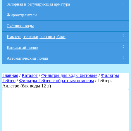
Запорная и регулирующая арматура
Жироотделители
Счётчики воды
Емкости, септики, кессоны, баки
Капельный полив
Автоматический полив
Главная
/
Каталог
/
Фильтры для воды бытовые
/
Фильтры
Гейзер
/
Фильтры Гейзер с обратным осмосом
/ Гейзер-
Аллегро (бак воды 12 л)