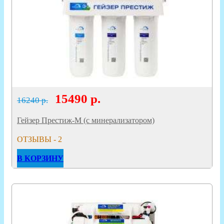
15490
р.
16240 р.
Гейзер Престиж-М (с минерализатором)
ОТЗЫВЫ - 2
В КОРЗИНУ