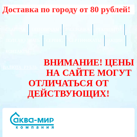
Доставка по городу от 80 рублей!
ГЛАВНАЯ
ОПТОВИКАМ
РАССРОЧКА
РЕКВИЗИТЫ
ПОЛЕЗНО ЗНАТЬ
СЕРВИС
СЕРТИФИКАТЫ
АКЦИИ
КОНТАКТЫ
ВНИМАНИЕ! ЦЕНЫ
ВАЛЮТА:
РУБЛЬ
НА САЙТЕ МОГУТ
ОТЛИЧАТЬСЯ ОТ
ДЕЙСТВУЮЩИХ!