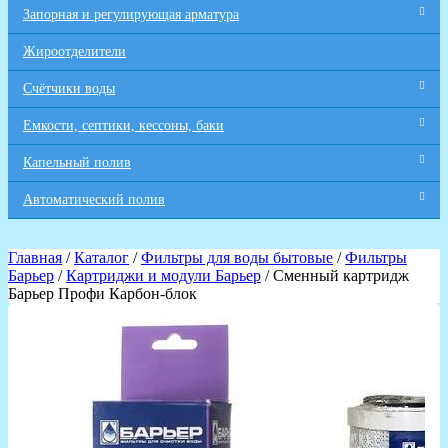
Запорная и регулирующая арматура
Жироотделители
Счётчики воды
Емкости, септики, кессоны, баки
Капельный полив
Автоматический полив
Главная
/
Каталог
/
Фильтры для воды бытовые
/
Фильтры
Барьер
/
Картриджи и модули Барьер
/ Сменный картридж
Барьер Профи Карбон-блок