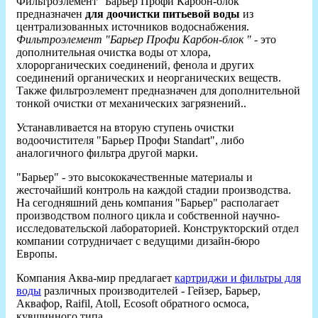
Фильтроэлемент "Барьер Профи Карбон-блок"
предназначен
для доочистки питьевой воды
из
централизованных источников водоснабжения.
Фильтроэлемент "Барьер Профи Карбон-блок "
- это
дополнительная очистка воды от хлора,
хлорорганических соединений, фенола и других
соединений органических и неорганических веществ.
Также фильтроэлемент предназначен для дополнительной
тонкой очистки от механических загрязнений..
Устанавливается на вторую ступень очистки
водоочистителя "Барьер Профи Standart", либо
аналогичного фильтра другой марки.
"Барьер" - это высококачественные материалы и
жесточайший контроль на каждой стадии производства.
На сегодняшний день компания "Барьер" располагает
производством полного цикла и собственной научно-
исследовательской лабораторией. Конструкторский отдел
компании сотрудничает с ведущими дизайн-бюро
Европы.
Компания Аква-мир предлагает
картриджи и фильтры для
воды
различных производителей - Гейзер, Барьер,
Аквафор, Raifil, Atoll, Ecosoft обратного осмоса,
кувшинного типа.