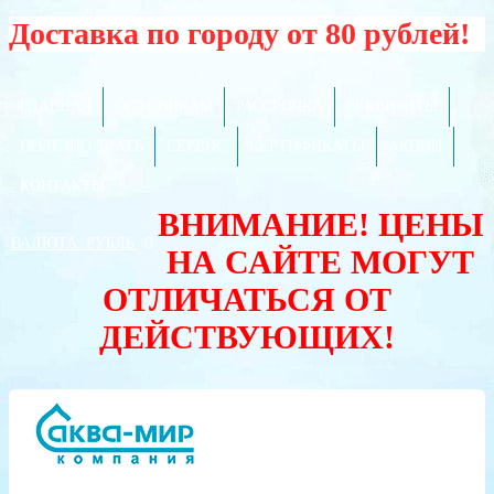
Доставка по городу от 80 рублей!
ГЛАВНАЯ
ОПТОВИКАМ
РАССРОЧКА
РЕКВИЗИТЫ
ПОЛЕЗНО ЗНАТЬ
СЕРВИС
СЕРТИФИКАТЫ
АКЦИИ
КОНТАКТЫ
ВНИМАНИЕ! ЦЕНЫ
ВАЛЮТА:
РУБЛЬ
НА САЙТЕ МОГУТ
ОТЛИЧАТЬСЯ ОТ
ДЕЙСТВУЮЩИХ!