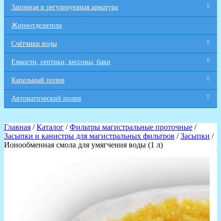
Запорная и регулирующая арматура
Жироотделители
Счётчики воды
Емкости, септики, кессоны, баки
Капельный полив
Автоматический полив
Главная
/
Каталог
/
Фильтры магистральные проточные
/
Засыпки и канистры для магистральных фильтров
/
Засыпки
/
Ионообменная смола для умягчения воды (1 л)