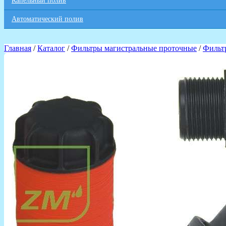
Капельный полив
Автоматический полив
Главная
/
Каталог
/
Фильтры магистральные проточные
/
Фильт