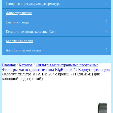
Запорная и регулирующая арматура
Жироотделители
Счётчики воды
Емкости, септики, кессоны, баки
Капельный полив
Автоматический полив
Главная
/
Каталог
/
Фильтры магистральные проточные
/
Фильтры магистральные типа BigBlue 20"
/
Корпуса фильтров
/ Корпус фильтра ИТА ВВ 20" с кронш. (FH20BB-B) для
холодной воды (синий)