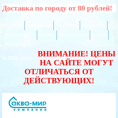
Доставка по городу от 80 рублей!
ГЛАВНАЯ
ОПТОВИКАМ
РАССРОЧКА
РЕКВИЗИТЫ
ПОЛЕЗНО ЗНАТЬ
СЕРВИС
СЕРТИФИКАТЫ
АКЦИИ
КОНТАКТЫ
ВНИМАНИЕ! ЦЕНЫ
ВАЛЮТА:
РУБЛЬ
НА САЙТЕ МОГУТ
ОТЛИЧАТЬСЯ ОТ
ДЕЙСТВУЮЩИХ!