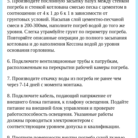
5. Производите послойную засыпку пазух между стенкой
погреба и стенкой котлована смесью песка с цементом в
соотношении от 4 к 1 до 6 к 1 в зависимости от
грунтовых условий. Насыпав слой цементно-песчаной
смеси в 200-300мм, наполните погреб водой до того же
уровня. Слегка утрамбуйте грунт по периметру погреба.
Повторяйте описанные операции до полного засыпания
котлована и до наполнения Кессона водой до уровня
основания горловины.
6. Подключите вентиляционные трубы к патрубкам,
расположенным на перекрытии рабочей камеры погреба.
7. Производите откачку воды из погреба не ранее чем
через 7-14 дней с момента монтажа.
8. Подключите кабель, подающий напряжение от
внешнего блока питания, к плафону освещения. Подайте
питание на внешний блок управления и проверьте
работоспособность освещения. Указанные работы
должны проводиться электромонтером с
соответствующим уровнем допуска и квалификации.
9. Протрите поверхности внутри погреба сухой тканью.