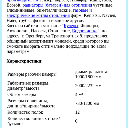
Ecosoft,
радиаторы (батареи) для отопления
чугунные,
алюминиевые, биметаллические,
газовые и
электрические котлы отопления
фирм Kentatsu, Navien,
Haier, трубы, фитинги и многое другое.
Здесь на сайте и в магазине "
Кулеры
, Фильтры,
Автополив, Насосы, Отопление,
Водоочистка
", по
адресу: г. Оренбург, ул.Транспортная 8. представлен
обширный ассортимент моделей, среди которого вы
сможете выбрать оптимально подходящие по всем
параметрам.
Характеристики:
диаметр/ высота:
Размеры рабочей камеры
1900/1800 мм
Габаритные размеры,
2000/2232 мм
диаметр*высота
Объём камеры
4 м³
Размеры горловины,
730/1200 мм
длинна*ширина*высота
Количество полок
12
Количество винных стоек/
0
бутылок