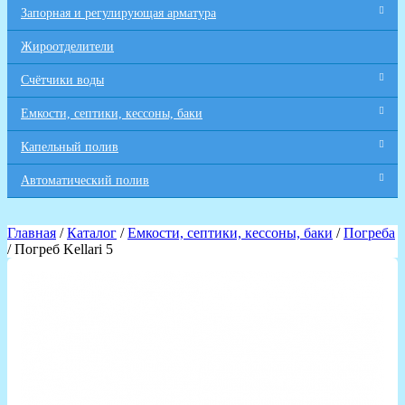
Запорная и регулирующая арматура
Жироотделители
Счётчики воды
Емкости, септики, кессоны, баки
Капельный полив
Автоматический полив
Главная
/
Каталог
/
Емкости, септики, кессоны, баки
/
Погреба
/ Погреб Kellari 5