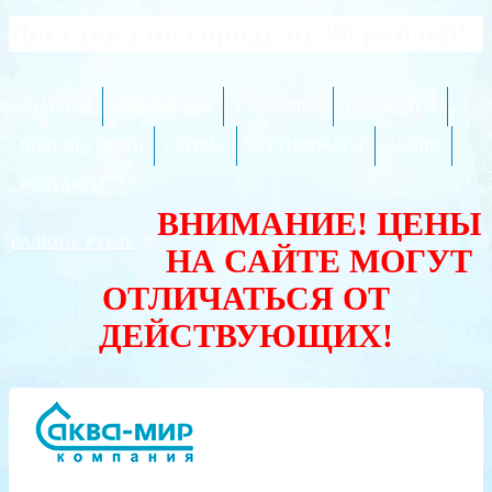
Доставка по городу от 80 рублей!
ГЛАВНАЯ
ОПТОВИКАМ
РАССРОЧКА
РЕКВИЗИТЫ
ПОЛЕЗНО ЗНАТЬ
СЕРВИС
СЕРТИФИКАТЫ
АКЦИИ
КОНТАКТЫ
ВНИМАНИЕ! ЦЕНЫ
ВАЛЮТА:
РУБЛЬ
НА САЙТЕ МОГУТ
ОТЛИЧАТЬСЯ ОТ
ДЕЙСТВУЮЩИХ!