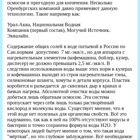
осмосом и пригодную для кипячения. Несколько
Оренбургских компаний давно применяют данную
технологию. Такие например как:
Урал-Аква, Национальная Водная
Компания (первый состав), Могучий Источник.
Эквалайн.
Содержание общих солей в воде питьевой в России по
Сан.нормам допустимо 7 мг.-экв/л., но для аппарата с
нагревательным элементом (кофемашина, бойлер, кулер,
диспесер) не должно превышать 2,5 мг.-экв/л. В
следствии использования воды выше этих норм в кулерах
и кофемашинах выходят из строя нагревательные тэны,
силиконовые шланги, хомуты и детали корпуса. Пластик
коробится и разъедается до сквозных дыр в кранах и
бачках нагрева. Абсолютной очистки воды можно
добиться лишь обратным осмосом. Эта система
пропускает через себя лишь только растворённый
кислород и молекулы воды. Существует мнение, что в
этой воде нет полезных для организма свойств. Всё это
надуманно, так как в ней на 100% отсутствуют вирусы и
бактерии и точно сохранена формула воды H2O. У
некоторых людей бытует мнение о том, что такая вода
"мёртвая", но это глубокое заблуждение. Всё необходимое