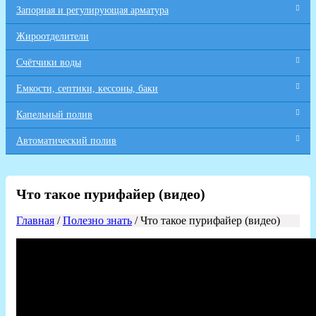
Запорная и регулирующая арматура
Жироотделители
Счётчики воды
Емкости, септики, кессоны, баки
Капельный полив
Автоматический полив
Что такое пурифайер (видео)
Главная
/
Полезно знать
/ Что такое пурифайер (видео)