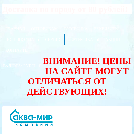
Доставка по городу от 80 рублей!
ГЛАВНАЯ
ОПТОВИКАМ
РАССРОЧКА
РЕКВИЗИТЫ
ПОЛЕЗНО ЗНАТЬ
СЕРВИС
СЕРТИФИКАТЫ
АКЦИИ
КОНТАКТЫ
ВНИМАНИЕ! ЦЕНЫ
ВАЛЮТА:
РУБЛЬ
НА САЙТЕ МОГУТ
ОТЛИЧАТЬСЯ ОТ
ДЕЙСТВУЮЩИХ!