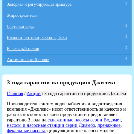
Запорная и регулирующая арматура
Жироотделители
Счётчики воды
Емкости, септики, кессоны, баки
Капельный полив
Автоматический полив
3 года гарантии на продукцию Джилекс
Главная
/
Акции
/ 3 года гарантии на продукцию Джилекс
Производитель систем водоснабжения и водоотведения
компания «Джилекс» несет ответственность за качество и
работоспособность своей продукции и предоставляет
гарантию 3 года на
скважинные насосы серии Водомет
,
насосы и насосные станции серии Джамбо
,
дренажные
,
фекальные насосы
, циркуляционные насосы модели